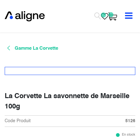
Se rendre au contenu
Gamme La Corvette
La Corvette La savonnette de Marseille
100g
Code Produit
5126
En stock