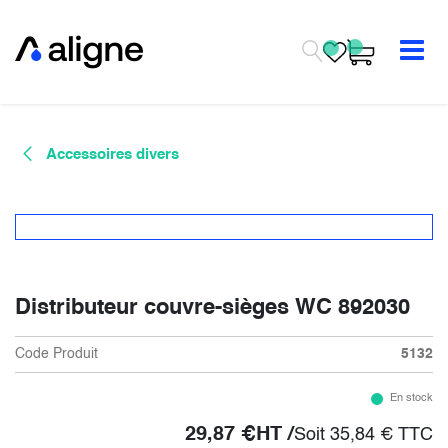
Se rendre au contenu
Accessoires divers
Distributeur couvre-sièges WC 892030
Code Produit
5132
En stock
29,87
€
HT /
Soit
35,84
€
TTC