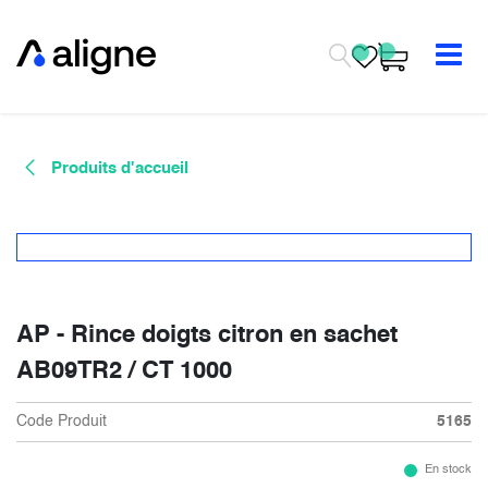
Se rendre au contenu
Produits d'accueil
AP - Rince doigts citron en sachet
AB09TR2 / CT 1000
Code Produit
5165
En stock