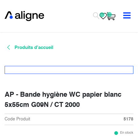
Se rendre au contenu
Produits d'accueil
AP - Bande hygiène WC papier blanc
5x55cm G09N / CT 2000
Code Produit
5178
En stock