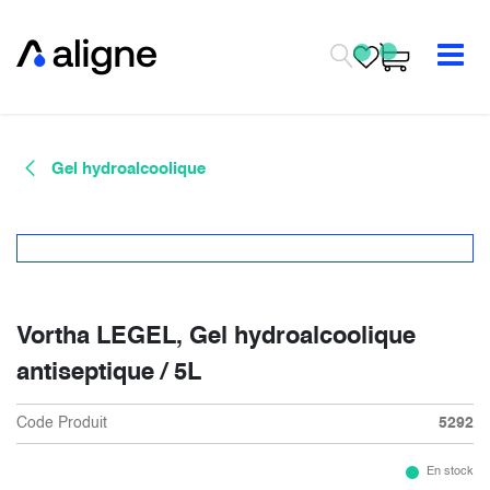
Se rendre au contenu
Gel hydroalcoolique
Vortha LEGEL, Gel hydroalcoolique
antiseptique / 5L
Code Produit
5292
En stock