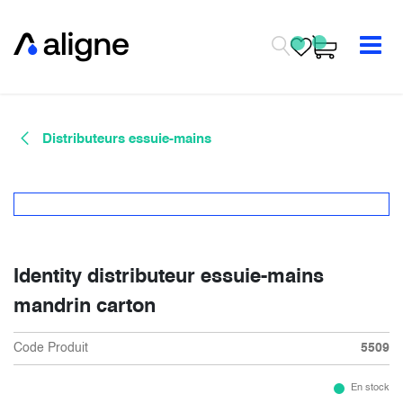
Se rendre au contenu
Distributeurs essuie-mains
Identity distributeur essuie-mains
mandrin carton
Code Produit
5509
En stock