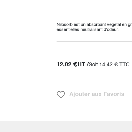
Nilosorb est un absorbant végétal en g
essentielles neutralisant d'odeur.
12,02
€
HT /
Soit
14,42
€
TTC
Ajouter aux Favoris