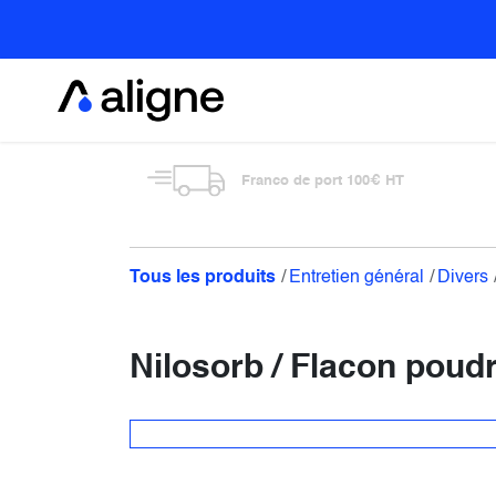
Se rendre au contenu
Alimentaire
Franco de port 100€ HT
Tous les produits
Entretien général
Divers
Nilosorb / Flacon poud