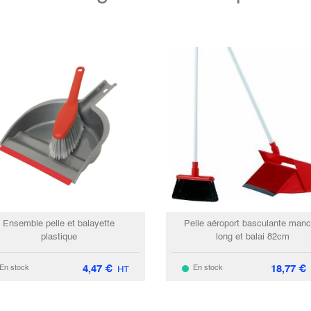
Ensemble pelle et balayette
Pelle aéroport basculante man
plastique
long et balai 82cm
4,47
€
18,77
€
En stock
En stock
HT