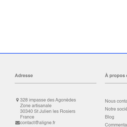
Adresse
À propos 
328 impasse des Agonèdes
Nous conta
Zone artisanale
Notre soci
30340 St Julien les Rosiers
France
Blog
contact@aligne.fr
Commentai