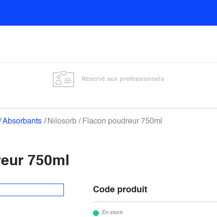
Sols
Sanitaires
Entretien général
Vitre
Réservé aux professionnels
Absorbants
Nilosorb / Flacon poudreur 750ml
reur 750ml
Code produit
En stock