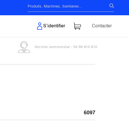
s & Surfaces
S’identifier
Contacter
Service commercial - 04 66 910 910
6097