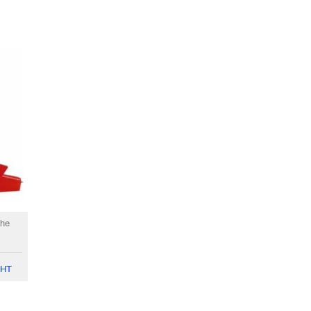
che
HT