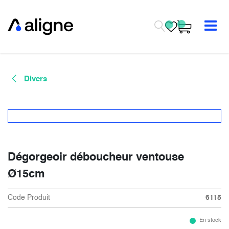
Se rendre au contenu
Divers
Dégorgeoir déboucheur ventouse
Ø15cm
Code Produit
6115
En stock