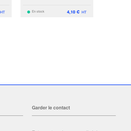
4,10
€
En stock
HT
HT
Garder le contact