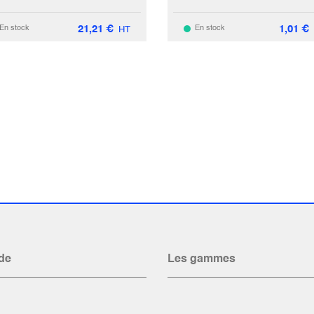
21,21
€
1,01
€
En stock
En stock
HT
de
Les gammes