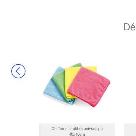
Dé
Chiffon microfibre universelle
40x40cm