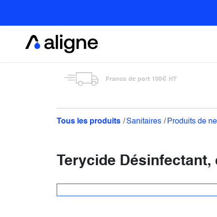
Se rendre au contenu
Alimentaire
Franco de port 100€ HT
Tous les produits
Sanitaires
Produits de n
Terycide Désinfectant, 