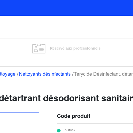
Sols
Sanitaires
Entretien général
Vitre
Réservé aux professionnels
ettoyage
Nettoyants désinfectants
Terycide Désinfectant, détar
détartrant désodorisant sanitair
Code produit
En stock