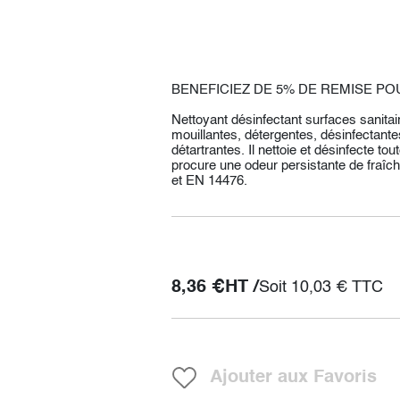
BENEFICIEZ DE 5% DE REMISE POU
Nettoyant désinfectant surfaces sanitai
mouillantes, détergentes, désinfectante
détartrantes. Il nettoie et désinfecte t
procure une odeur persistante de fraî
et EN 14476.
8,36
€
HT /
Soit
10,03
€
TTC
Ajouter aux Favoris