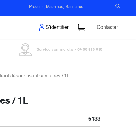
s & Surfaces
S’identifier
Contacter
Service commercial - 04 66 910 910
trant désodorisant sanitaires / 1L
es / 1L
6133