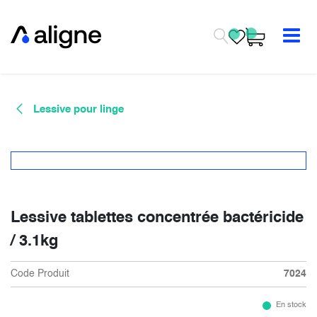
Se rendre au contenu
Lessive pour linge
Lessive tablettes concentrée bactéricide
/ 3.1kg
Code Produit
7024
En stock