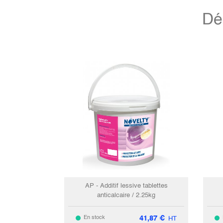
Dé
AP - Additif lessive tablettes
anticalcaire / 2.25kg
po
41,87
€
En stock
HT