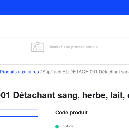
Sols
Sanitaires
Entretien général
Vitre
Réservé aux professionnels
Produits auxiliaires
Sup'Tach ELIDETACH 001 Détachant sang, h
 Détachant sang, herbe, lait, 
Code produit
En stock