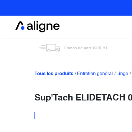
Se rendre au contenu
Alimentaire
Franco de port 100€ HT
Tous les produits
Entretien général
Linge
Sup'Tach ELIDETACH 001