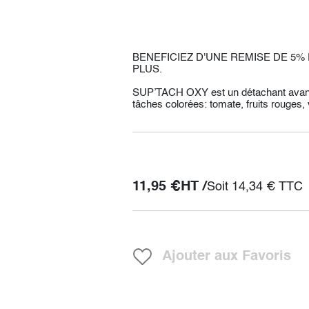
BENEFICIEZ D'UNE REMISE DE 5%
PLUS.
SUP’TACH OXY est un détachant avant l
tâches colorées: tomate, fruits rouges, v
11,95
€
HT /
Soit
14,34
€
TTC
Ajouter aux Favoris