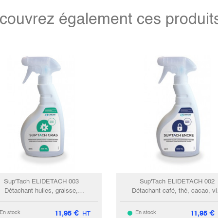
couvrez également ces produits 
Sup'Tach ELIDETACH 003
Sup'Tach ELIDETACH 002
Détachant huiles, graisse,
Détachant café, thé, cacao, vi
mmade, crèmes cosmétiques...
fuits, jus, transpiration,
/200ml
jaunissement, nicotine.../200
11,95
€
11,95
€
En stock
En stock
HT