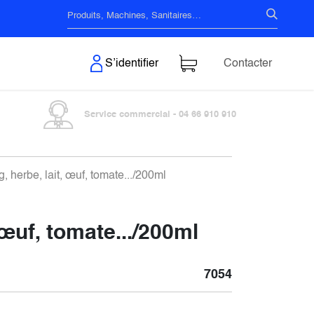
s & Surfaces
S’identifier
Contacter
Service commercial - 04 66 910 910
erbe, lait, œuf, tomate.../200ml
œuf, tomate.../200ml
7054