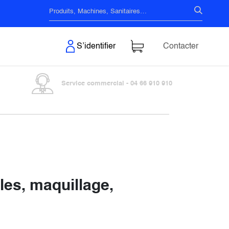
s & Surfaces
S’identifier
Contacter
Service commercial - 04 66 910 910
les, maquillage,