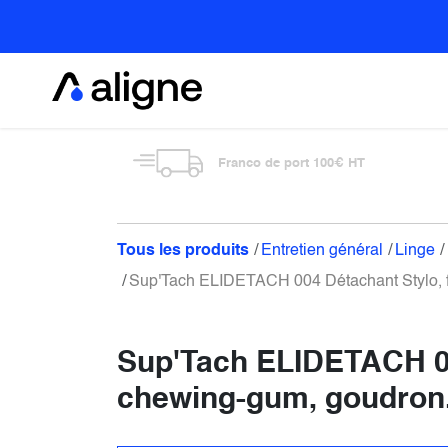
Se rendre au contenu
Alimentaire
Franco de port 100€ HT
Tous les produits
Entretien général
Linge
Sup'Tach ELIDETACH 004 Détachant Stylo, fe
Sup'Tach ELIDETACH 004
chewing-gum, goudron.