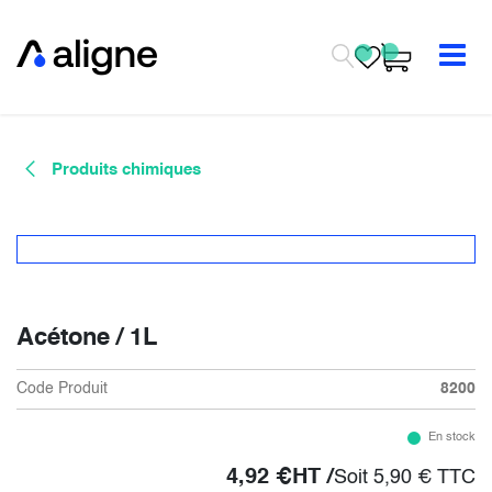
Se rendre au contenu
Produits chimiques
Acétone / 1L
Code Produit
8200
En stock
4,92
€
HT /
Soit
5,90
€
TTC