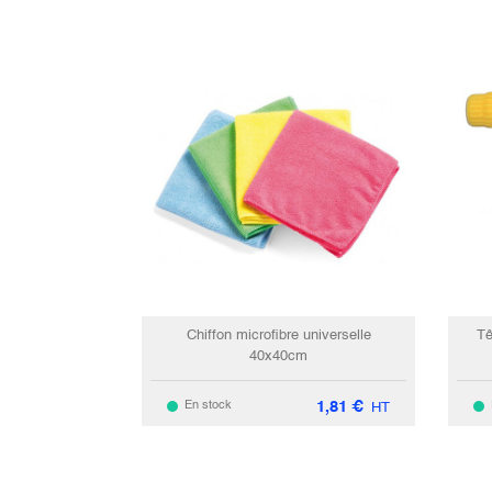
Chiffon microfibre universelle
Tê
40x40cm
1,81
€
En stock
HT