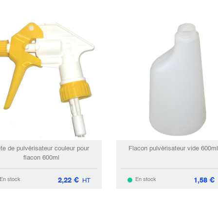
te de pulvérisateur couleur pour
Flacon pulvérisateur vide 600m
flacon 600ml
2,22
€
1,58
€
En stock
En stock
HT