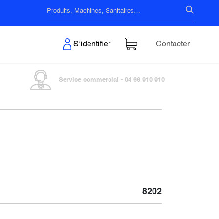
s & Surfaces
S’identifier
Contacter
Service commercial - 04 66 910 910
8202