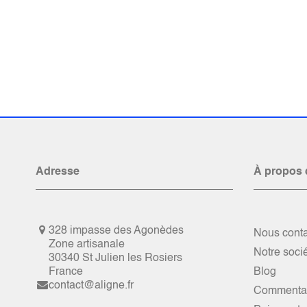
Adresse
À propos 
328 impasse des Agonèdes
Nous conta
Zone artisanale
Notre soci
30340 St Julien les Rosiers
France
Blog
contact@aligne.fr
Commentai