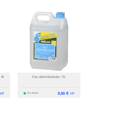
l ♻
Eau déminéralisée / 5L
3,32
€
En stock
HT
HT