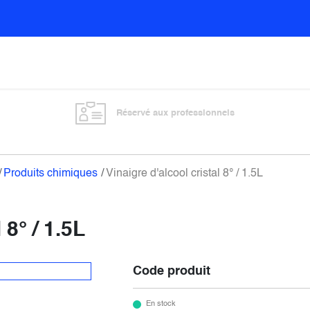
Sols
Sanitaires
Entretien général
Vitre
Réservé aux professionnels
Produits chimiques
Vinaigre d'alcool cristal 8° / 1.5L
 8° / 1.5L
Code produit
En stock