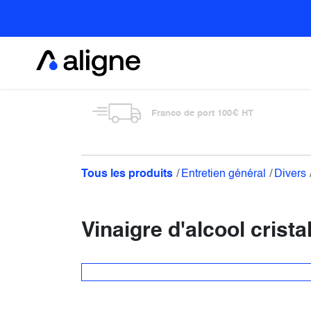
Se rendre au contenu
Alimentaire
Franco de port 100€ HT
Tous les produits
Entretien général
Divers
Vinaigre d'alcool cristal