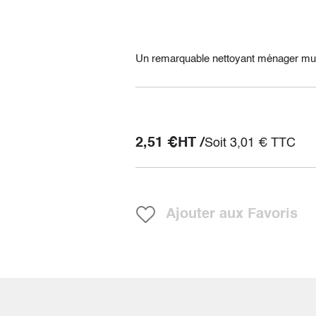
Un remarquable nettoyant ménager mul
2,51
€
HT /
Soit
3,01
€
TTC
Ajouter aux Favoris