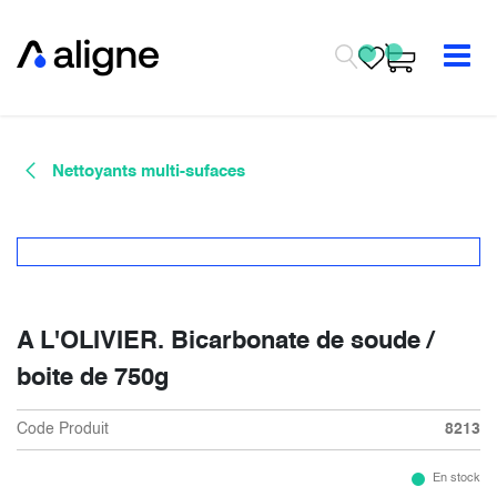
Se rendre au contenu
Nettoyants multi-sufaces
A L'OLIVIER. Bicarbonate de soude /
boite de 750g
Code Produit
8213
En stock