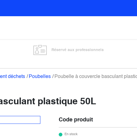
Sols
Sanitaires
Entretien général
Vitre
Réservé aux professionnels
ent déchets
Poubelles
Poubelle à couvercle basculant plast
asculant plastique 50L
Code produit
En stock