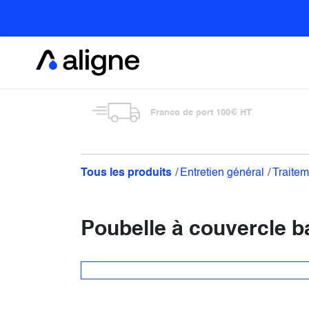
Se rendre au contenu
Alimentaire
Franco de port 100€ HT
Tous les produits
Entretien général
Traitem
Poubelle à couvercle b