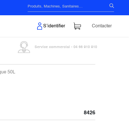
s & Surfaces
S’identifier
Contacter
Service commercial - 04 66 910 910
ique 50L
8426