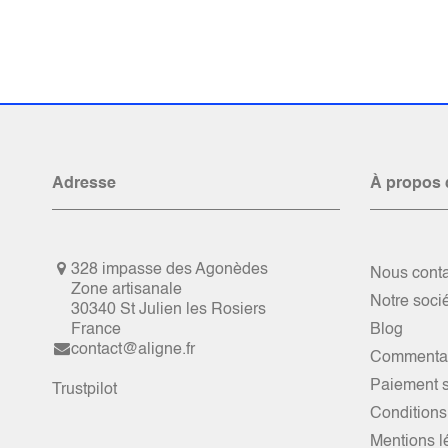
Adresse
À propos 
328 impasse des Agonèdes
Nous conta
Zone artisanale
Notre soci
30340 St Julien les Rosiers
France
Blog
contact@aligne.fr
Commentai
Paiement s
Trustpilot
Conditions
Mentions l