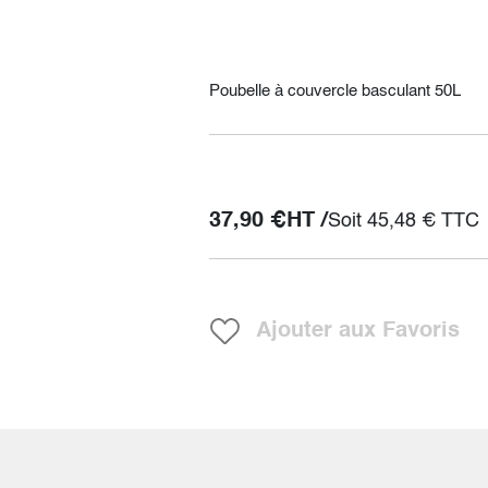
Poubelle à couvercle basculant 50L
37,90
€
HT /
Soit
45,48
€
TTC
Ajouter aux Favoris