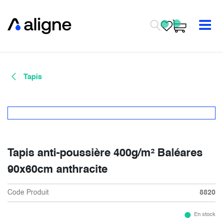
Se rendre au contenu
Tapis
Tapis anti-poussière 400g/m² Baléares
90x60cm anthracite
Code Produit
8820
En stock