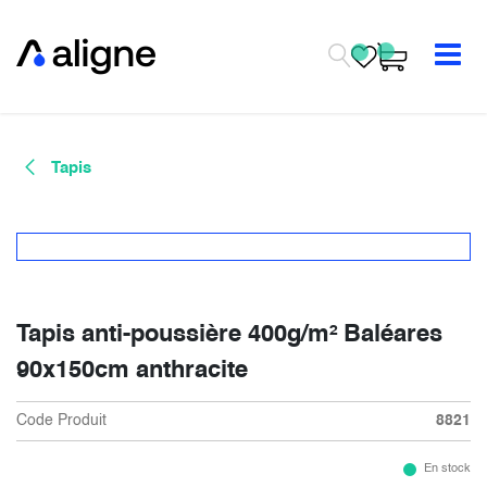
Se rendre au contenu
Tapis
Tapis anti-poussière 400g/m² Baléares
90x150cm anthracite
Code Produit
8821
En stock