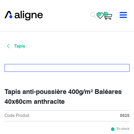
Se rendre au contenu
Tapis
Tapis anti-poussière 400g/m² Baléares
40x60cm anthracite
Code Produit
8825
En stock