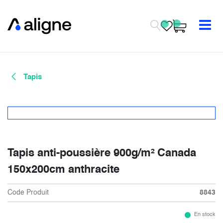
Se rendre au contenu
Tapis
Tapis anti-poussière 900g/m² Canada
150x200cm anthracite
Code Produit
8843
En stock