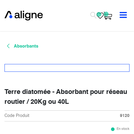
Se rendre au contenu
Absorbants
Terre diatomée - Absorbant pour réseau
routier / 20Kg ou 40L
Code Produit
9120
En stock