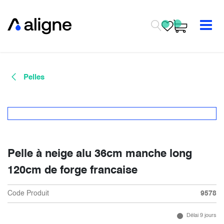
Se rendre au contenu
Pelles
Pelle à neige alu 36cm manche long
120cm de forge francaise
Code Produit
9578
Délai 9 jours