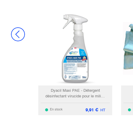
Dyacil Maxi PAE - Détergent
désinfectant virucide pour le milieu
alimentaire / 750ml
9,91
€
En stock
HT