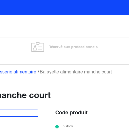
Sols
Sanitaires
Entretien général
Vitre
Réservé aux professionnels
sserie alimentaire
Balayette alimentaire manche court
manche court
Code produit
En stock