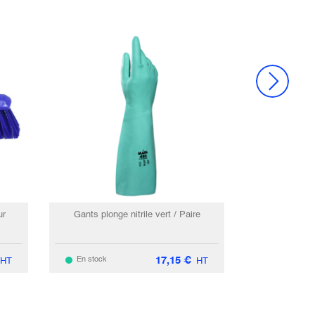
ur
Gants plonge nitrile vert / Paire
17,15
€
En stock
HT
HT