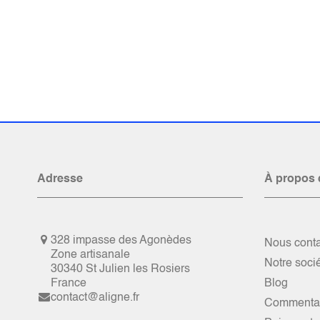
Adresse
À propos 
328 impasse des Agonèdes
Nous conta
Zone artisanale
Notre soci
30340 St Julien les Rosiers
France
Blog
contact@aligne.fr
Commentai