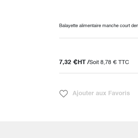
Balayette alimentaire manche court dem
7,32
€
HT /
Soit
8,78
€
TTC
Ajouter aux Favoris