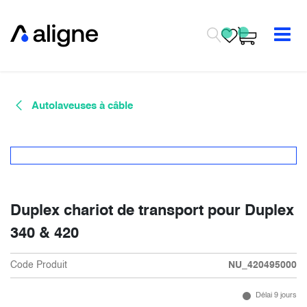
Se rendre au contenu
Autolaveuses à câble
Duplex chariot de transport pour Duplex
340 & 420
Code Produit
NU_420495000
Délai 9 jours