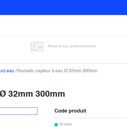
Sols
Sanitaires
Entretien général
Vitre
Réservé aux professionnels
urs eau
Numatic capteur à eau Ø 32mm 300mm
u Ø 32mm 300mm
Code produit
En stock