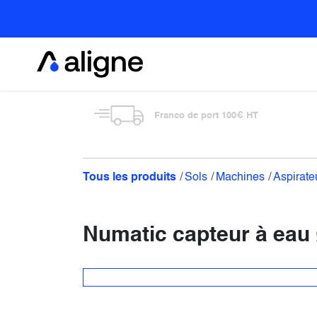
Se rendre au contenu
Alimentaire
Franco de port 100€ HT
Tous les produits
Sols
Machines
Aspirate
Numatic capteur à ea