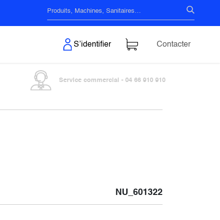
s & Surfaces
S’identifier
Contacter
Service commercial - 04 66 910 910
NU_601322