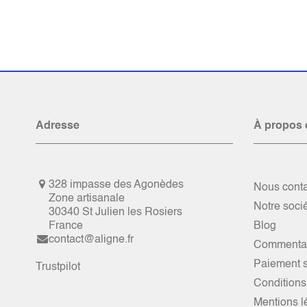
Adresse
À propos 
328 impasse des Agonèdes
Nous conta
Zone artisanale
Notre soci
30340 St Julien les Rosiers
France
Blog
contact@aligne.fr
Commentai
Paiement s
Trustpilot
Conditions
Mentions l