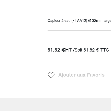
Capteur à eau (kit AA12) Ø 32mm lar
51,52
€
HT /
Soit
61,82
€
TTC
Ajouter aux Favoris