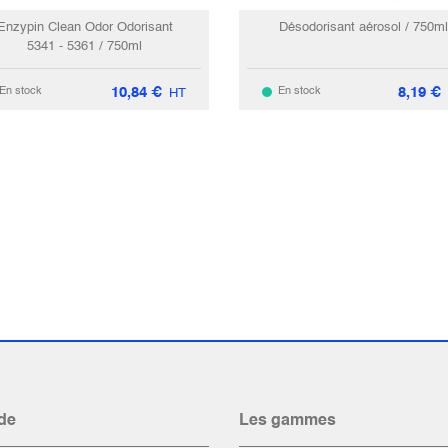
Enzypin Clean Odor Odorisant
Désodorisant aérosol / 750ml
5341 - 5361 / 750ml
10,84
€
8,19
€
En stock
En stock
HT
de
Les gammes