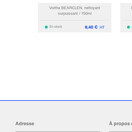
Vortha BEARCLEN, nettoyant
surpuissant / 750ml
9,40
€
En stock
HT
Adresse
À propos 