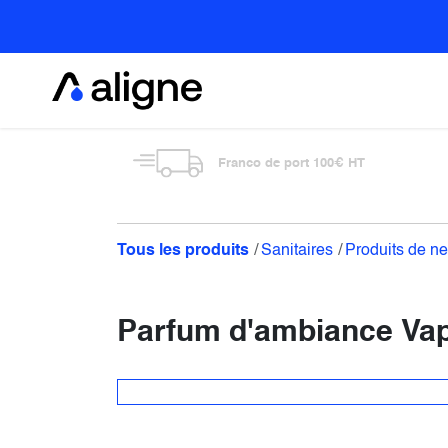
Se rendre au contenu
Alimentaire
Franco de port 100€ HT
Tous les produits
Sanitaires
Produits de n
Parfum d'ambiance Va