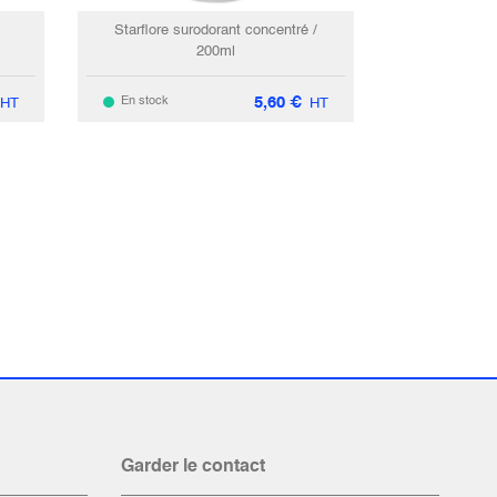
Starflore surodorant concentré /
200ml
5,60
€
En stock
HT
HT
Garder le contact