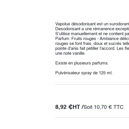
Vapolux désodorisant est un surodorant
Desodorisant a une rémanence exception
S’utilise manuellement et ne contient p
Parfum: Fruits rouges - Ambiance délicie
rouges se font frais, doux et sucrés tel
pointe d'anis fait pétiller l'accord. Les
une note vanille.
Existe en plusieurs parfums.
Pulvérisateur spray de 125 ml.
8,92
€
HT /
Soit
10,70
€
TTC