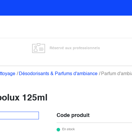
Sols
Sanitaires
Entretien général
Vitre
Réservé aux professionnels
ettoyage
Désodorisants & Parfums d'ambiance
Parfum d'ambi
polux 125ml
Code produit
En stock