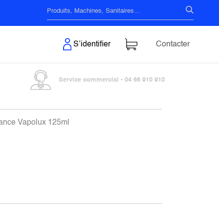
s & Surfaces
S’identifier
Contacter
Service commercial - 04 66 910 910
ance Vapolux 125ml