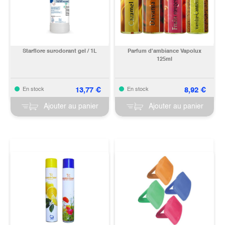
Starflore surodorant gel / 1L
Parfum d'ambiance Vapolux
125ml
13,77
€
8,92
€
En stock
En stock
Ajouter au panier
Ajouter au panier