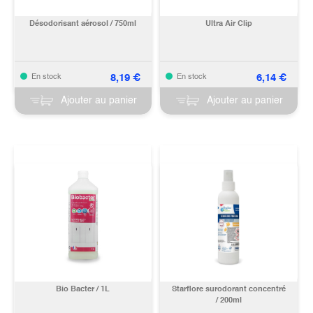
Désodorisant aérosol / 750ml
Ultra Air Clip
8,19
€
6,14
€
En stock
En stock
Ajouter au panier
Ajouter au panier
Bio Bacter / 1L
Starflore surodorant concentré
/ 200ml