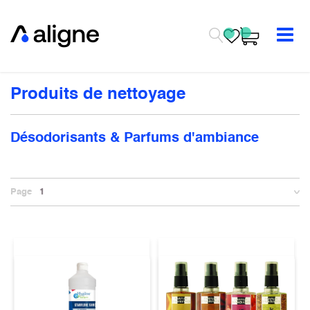
Se rendre au contenu
Produits de nettoyage
Désodorisants & Parfums d'ambiance
Page
1