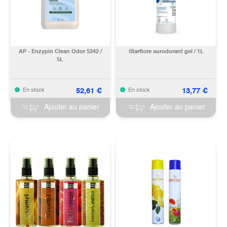
AP - Enzypin Clean Odor 5342 /
Starflore surodorant gel / 1L
5L
52,61
€
13,77
€
En stock
En stock
Ajouter au panier
Ajouter au panier