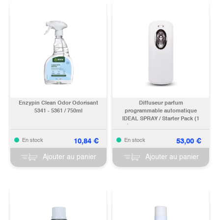
Enzypin Clean Odor Odorisant
Diffuseur parfum
5341 - 5361 / 750ml
programmable automatique
IDEAL SPRAY / Starter Pack (1
aérosol 250ml Davania + piles
inclus)
10,84
€
53,00
€
En stock
En stock
Ajouter au panier
Ajouter au panier