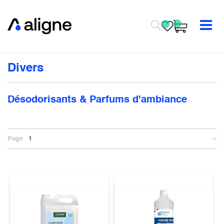
Se rendre au contenu
Divers
Désodorisants & Parfums d'ambiance
Page
1