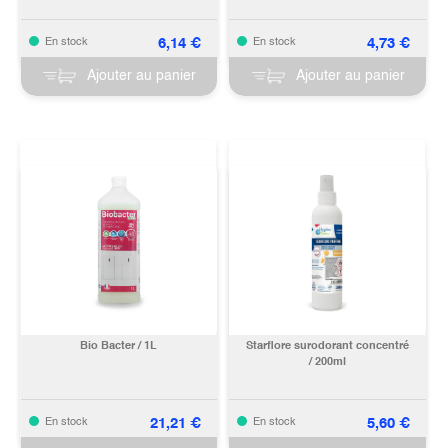
6,14
€
4,73
€
En stock
En stock
Ajouter au panier
Ajouter au panier
Bio Bacter / 1L
Starflore surodorant concentré
/ 200ml
21,21
€
5,60
€
En stock
En stock