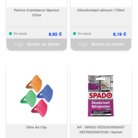
Parfum d'ambiance Vapolux
Désodorisant aérosol / 750ml
125ml
8,92
€
8,19
€
En stock
En stock
Ajouter au panier
Ajouter au panier
Ultra Air Clip
AP - SPADO DÉSODORISANT
RÉFRIGÉRATEUR / Sachet