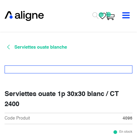
Se rendre au contenu
Serviettes ouate blanche
Serviettes ouate 1p 30x30 blanc / CT
2400
Code Produit
4096
En stock